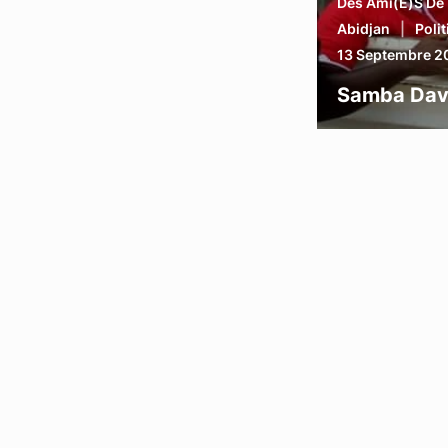
Des Ami(e)s De 
Abidjan
Poli
13 Septembre 2
Samba Davi