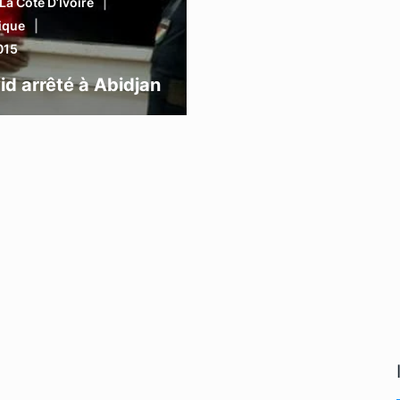
La Côte D’Ivoire
tique
015
d arrêté à Abidjan