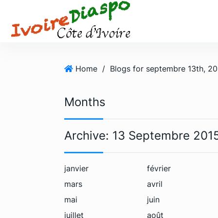
S
k
i
p
t
o
Home
/
Blogs for septembre 13th, 2
c
o
Months
n
t
e
Archive:
13 Septembre 201
n
t
janvier
février
mars
avril
mai
juin
juillet
août