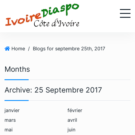
S
k
i
p
t
o
Home
/
Blogs for septembre 25th, 2017
c
o
n
Months
t
e
n
Archive:
25 Septembre 2017
t
janvier
février
mars
avril
mai
juin