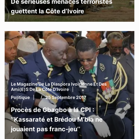
De sérieuses menaces terroristes
guettent la Côte d’Ivoire
Le Magazine De La Diaspora Ivoirienne Et Des
Ami(e)s De La Côte D’Ivoire
Politique
25 Septembre 2017
Procès de Gbagbo à la CPI :
‘’Kassaraté et Brédou M’bia ne
jouaient pas franc-jeu’’