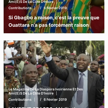
Ami(e)s De La Côte D’Ivoire
Contributions
6 Février 2019
Si Gbagbo a raison, c’est la preuve que
Ouattara n’a pas forcément raison
Le Magazine De La Diaspora Ivoirienne Et Des
Ami(e)s De La Côte D’Ivoire
Contributions
6 Février 2019