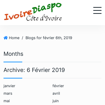
S
k
i
p
t
o
Home
/
Blogs for février 6th, 2019
c
o
n
Months
t
e
n
Archive:
6 Février 2019
t
janvier
février
mars
avril
mai
juin