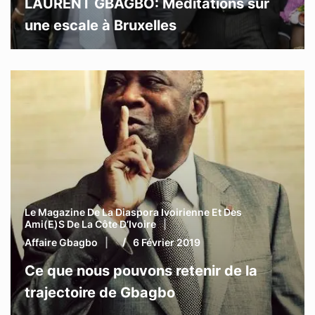
LAURENT GBAGBO: Méditations sur
une escale à Bruxelles
Le Magazine De La Diaspora Ivoirienne Et Des
Ami(e)s De La Côte D’Ivoire
Affaire Gbagbo
6 Février 2019
Ce que nous pouvons retenir de la
trajectoire de Gbagbo