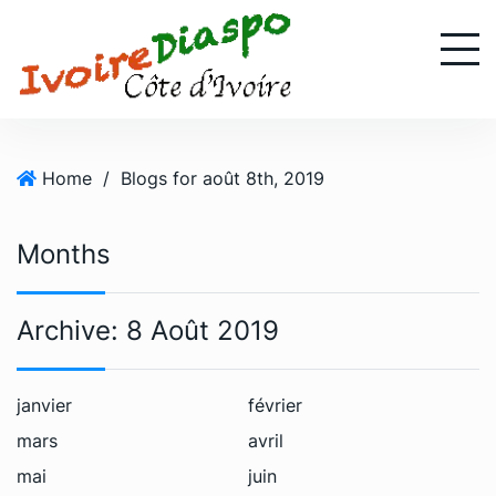
S
k
i
p
t
o
Home
/
Blogs for août 8th, 2019
c
o
n
Months
t
e
n
Archive:
8 Août 2019
t
janvier
février
mars
avril
mai
juin