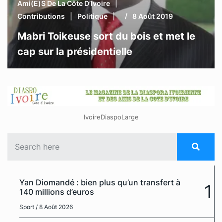
Ami(e)s De La Côte D’Ivoire
Contributions
Politique
8 Août 2019
Mabri Toikeuse sort du bois et met le
cap sur la présidentielle
IvoireDiaspoLarge
Yan Diomandé : bien plus qu’un transfert à
1
140 millions d’euros
Sport
/ 8 Août 2026