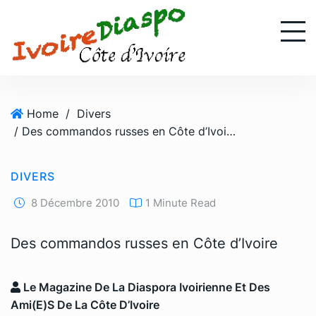
S
k
i
p
t
o
Home
/
Divers
c
/ Des commandos russes en Côte d’Ivoire
o
n
t
DIVERS
e
n
8 Décembre 2010
1 Minute Read
t
Des commandos russes en Côte d’Ivoire
Le Magazine De La Diaspora Ivoirienne Et Des
Ami(e)s De La Côte D’Ivoire