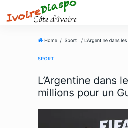
S
k
i
p
t
o
Home
/
Sport
c
o
SPORT
n
t
e
L’Argentine dans l
n
t
millions pour un Gu