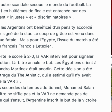
un autre scandale secoue le monde du football. La
-2) en huitièmes de finale est entachée par des
nt « injustes » et « discriminatoires » .
les Argentins ont bénéficié d’un penalty accordé
r signé de la star. Le coup de grâce est venu dans
e fatale . Mais pour l’Égypte, l’issue du match a été
e français François Letexier .
te le score à 2-0, la VAR intervient pour signaler
tion. L’arbitre annule le but. Les Égyptiens crient à
isandro Martinez était anodin. Cette décision a été
rage du The Athletic, qui a estimé qu’il n’y avait
e la VAR » .
ères secondes du temps additionnel, Mohamed Salah
bitre ne siffle pas et la VAR ne demande pas de
qui s’ensuit, l’Argentine inscrit le but de la victoire