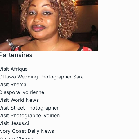
Partenaires
Visit Afrique
Ottawa Wedding Photographer Sara
Visit Rhema
Diaspora Ivoirienne
Visit World News
Visit Street Photographer
Visit Photographe Ivoirien
Visit Jesus.ci
Ivory Coast Daily News
Kanata Church