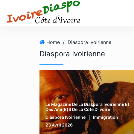
S
k
i
p
t
o
Home
/
Diaspora Ivoirienne
c
Diaspora Ivoirienne
o
n
t
e
n
t
Le Magazine De La Diaspora Ivoirienne Et
Des Ami(e)s De La Côte D’Ivoire
Diaspora Ivoirienne
Immigration
23 Avril 2026