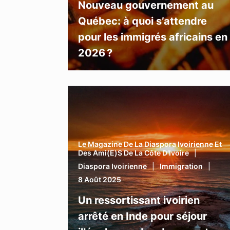
Nouveau gouvernement au
Québec: à quoi s’attendre
pour les immigrés africains en
2026 ?
Le Magazine De La Diaspora Ivoirienne Et
Des Ami(e)s De La Côte D’Ivoire
Diaspora Ivoirienne
Immigration
8 Août 2025
Un ressortissant ivoirien
arrêté en Inde pour séjour