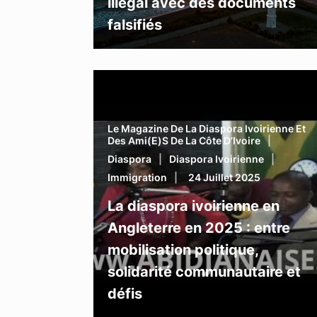
illégal avec des documents
falsifiés
Le Magazine De La Diaspora Ivoirienne Et
Des Ami(e)s De La Côte D’Ivoire
Diaspora
Diaspora Ivoirienne
Immigration
24 Juillet 2025
La diaspora ivoirienne en
Angleterre en 2025 : entre
mobilisation politique,
solidarité communautaire et
défis