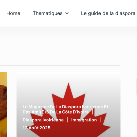
Home
Thematiques
Le guide de la diaspora
Le Magazine De La Diaspora Ivoirienne Et
Des Ami(e)s De La Côte D’Ivoire
Diaspora Ivoirienne
Immigration
13 Août 2025