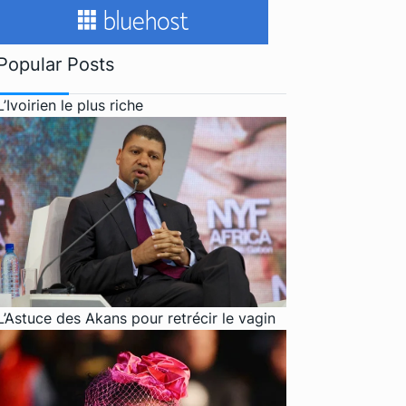
Popular Posts
L’Ivoirien le plus riche
L’Astuce des Akans pour retrécir le vagin