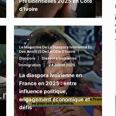
Présidentielles 2025 en Côte
d’Ivoire
Le Magazine De La Diaspora Ivoirienne Et
Des Ami(e)s De La Côte D’Ivoire
Diaspora
Diaspora Ivoirienne
Immigration
24 Juillet 2025
La diaspora ivoirienne en
France en 2025 : entre
influence politique,
engagement économique et
défis