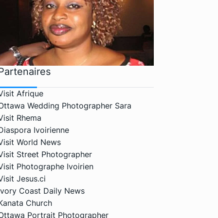
Partenaires
Visit Afrique
Ottawa Wedding Photographer Sara
Visit Rhema
Diaspora Ivoirienne
Visit World News
Visit Street Photographer
Visit Photographe Ivoirien
Visit Jesus.ci
Ivory Coast Daily News
Kanata Church
Ottawa Portrait Photographer