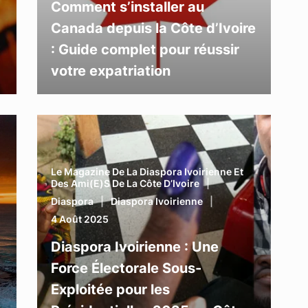
Comment s’installer au
Canada depuis la Côte d’Ivoire
: Guide complet pour réussir
votre expatriation
Le Magazine De La Diaspora Ivoirienne Et
Des Ami(e)s De La Côte D’Ivoire
Diaspora
Diaspora Ivoirienne
4 Août 2025
Diaspora Ivoirienne : Une
Force Électorale Sous-
Exploitée pour les