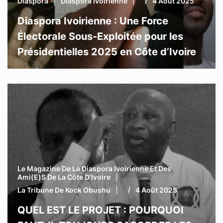
Diaspora
Diaspora Ivoirienne
4 Août 2025
Diaspora Ivoirienne : Une Force
Électorale Sous-Exploitée pour les
Présidentielles 2025 en Côte d’Ivoire
Le Magazine De La Diaspora Ivoirienne Et Des
Ami(e)s De La Côte D’Ivoire
La Tribune De Kock Obushu
4 Août 2025
QUEL EST LE PROJET : POURQUOI