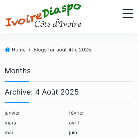
S
k
i
p
t
o
Home
/
Blogs for août 4th, 2025
c
o
n
Months
t
e
n
Archive:
4 Août 2025
t
janvier
février
mars
avril
mai
juin