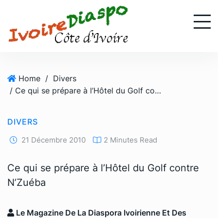
S
k
i
p
t
o
Home
/
Divers
c
/ Ce qui se prépare à l’Hôtel du Golf contre N’Zuéba
o
n
t
DIVERS
e
n
21 Décembre 2010
2 Minutes Read
t
Ce qui se prépare à l’Hôtel du Golf contre
N’Zuéba
Le Magazine De La Diaspora Ivoirienne Et Des