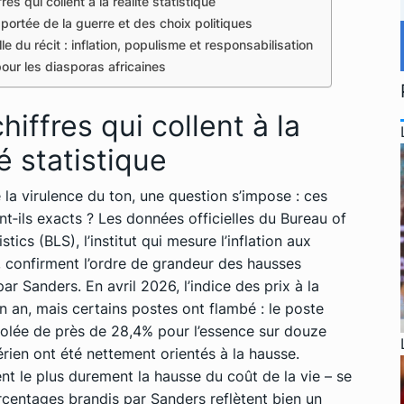
res qui collent à la réalité statistique
portée de la guerre et des choix politiques
lle du récit : inflation, populisme et responsabilisation
our les diasporas africaines
hiffres qui collent à la
té statistique
 la virulence du ton, une question s’impose : ces
ont‑ils exacts ? Les données officielles du Bureau of
stics (BLS), l’institut qui mesure l’inflation aux
, confirment l’ordre de grandeur des hausses
ar Sanders. En avril 2026, l’indice des prix à la
an, mais certains postes ont flambé : le poste
volée de près de 28,4% pour l’essence sur douze
érien ont été nettement orientés à la hausse.
nt le plus durement la hausse du coût de la vie – se
urcentages brandis par Sanders reflètent bien un