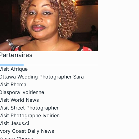
Partenaires
Visit Afrique
Ottawa Wedding Photographer Sara
Visit Rhema
Diaspora Ivoirienne
Visit World News
Visit Street Photographer
Visit Photographe Ivoirien
Visit Jesus.ci
Ivory Coast Daily News
Kanata Church