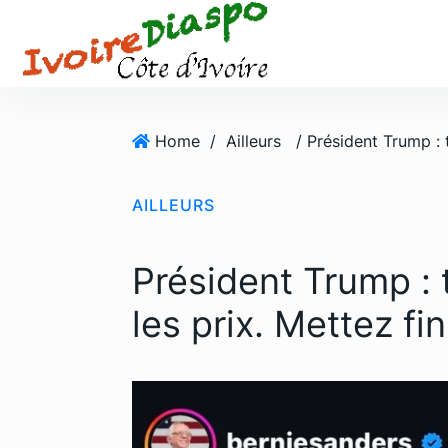
S
k
i
p
t
o
Home
/
Ailleurs
c
o
AILLEURS
n
t
e
Président Trump : 
n
t
les prix. Mettez fin