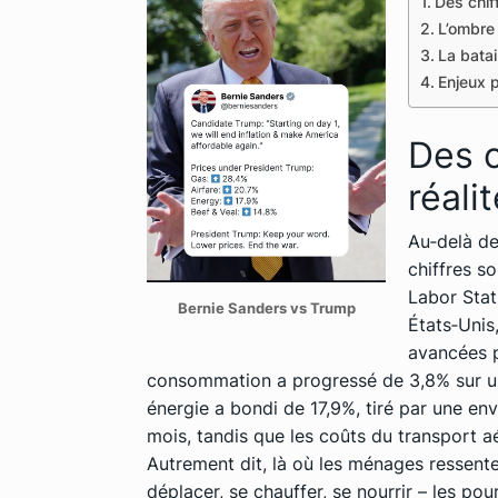
Des chiff
L’ombre 
La batai
Enjeux p
Des c
réali
Au‑delà de
chiffres s
Labor Stati
Bernie Sanders vs Trump
États‑Unis
avancées p
consommation a progressé de 3,8% sur un 
énergie a bondi de 17,9%, tiré par une en
mois, tandis que les coûts du transport a
Autrement dit, là où les ménages ressente
déplacer, se chauffer, se nourrir – les po