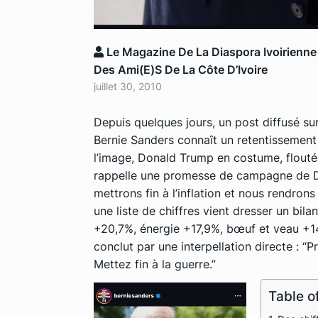
Le Magazine De La Diaspora Ivoirienne
Des Ami(e)s De La Côte D’Ivoire
juillet 30, 2010
Depuis quelques jours, un post diffusé su
Bernie Sanders
connaît un retentissement 
l’image, Donald Trump en costume, flouté 
rappelle une promesse de campagne de Do
mettrons fin à l’inflation et nous rendro
une liste de chiffres vient dresser un bila
+20,7%, énergie +17,9%, bœuf et veau +1
conclut par une interpellation directe : “P
Mettez fin à la guerre.”
Table o