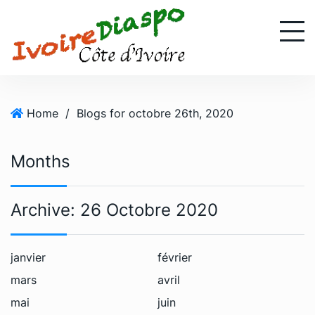
S
k
i
p
t
o
Home
/
Blogs for octobre 26th, 2020
c
o
n
Months
t
e
n
Archive:
26 Octobre 2020
t
janvier
février
mars
avril
mai
juin