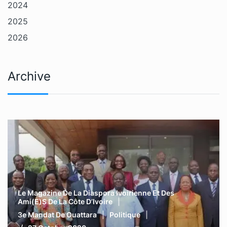
2024
2025
2026
Archive
Le Magazine De La Diaspora Ivoirienne Et Des
Ami(e)s De La Côte D’Ivoire
3e Mandat De Ouattara
Politique