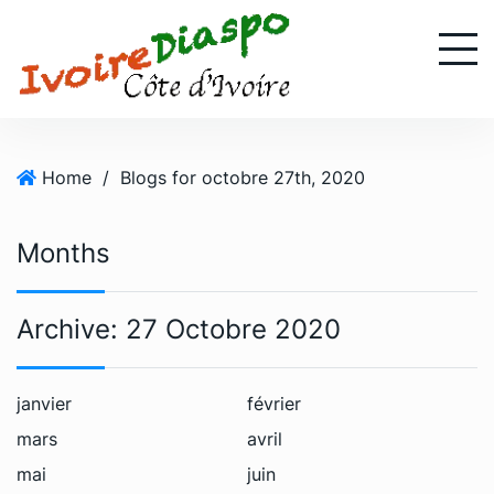
S
k
i
p
t
o
Home
/
Blogs for octobre 27th, 2020
c
o
n
Months
t
e
n
Archive:
27 Octobre 2020
t
janvier
février
mars
avril
mai
juin