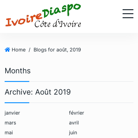
S
k
i
p
t
o
Home
/
Blogs for août, 2019
c
o
n
Months
t
e
n
Archive:
Août 2019
t
janvier
février
mars
avril
mai
juin