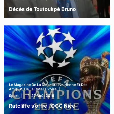
Décès de Toutoukpé Bruno
Le Magazine De La Diaspora Ivoirienne Et Des
Ami(e)s De La Côte D’Ivoire
Sport
27 Août 2019
Ratcliffe s’offre l’OGC Nice