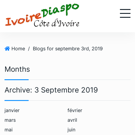
S
k
i
p
t
o
Home
/
Blogs for septembre 3rd, 2019
c
o
n
Months
t
e
n
Archive:
3 Septembre 2019
t
janvier
février
mars
avril
mai
juin